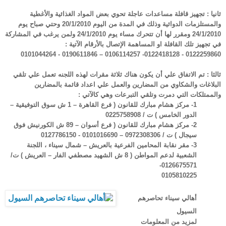
ثانيا : تجهيز قافلة مساعدات عاجلة تحوي بعض المواد الغذائية والأغطية
والمستلزمات الدوائية وذلك في المدة من اليوم 20/1/2010 وحتي صباح يوم
24/1/2010 ومقرر لها أن تتحرك مساء يوم 24/1/2010 ولمن يرغب في المشاركة
في تجهيز تلك القافلة او المساهمة الإتصال بالأرقام الآتية :
0122259860 - 0122418128- 0106114257 – 0190611846 - 0101044264
ثالثا : تم الاتفاق علي أن يكون هناك ثلاثة مقرات لهذه اللجنه تعمل علي تلقي
البلاغات والشكاوي من المضارين والعمل علي اعداد قائمة بالمضارين
والممتلكات التي دمرت وتلقي التبرعات وهي كالآتي :
1-
مركز هشام مبارك للقانون ( فرع القاهرة – 1 ش سوق التوفيقية –
الدور الخامس ) ت / 0225758908
2-
مركز هشام مبارك للقانون ( فرع أسوان – 89 ش الكورنيش فوق
سيجال ) ت / 0972308306 – 0101016690 - 0127786150
3-
مقر نقابة المحامين الفرعية بالعريش – شمال سيناء ، اللجنة
الشعبية لدعم المواطن ( 8 ش الشهيد مصطفي الفار – العريش ) ت/
0126675571-
0105810225
أهالي سيناء تحاصرهم
السيول
لمزيد من المعلومات