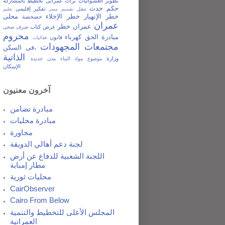
تطوير العشوائيات
تراث عمرانى
تخطيط بالمشاركة
حكم
حدث
تفكير إقليمى
تنقل
تقسيم مصر
تعليم
خطر الإنهيار
خطر الإخلاء
محلى
خصخصة
عمران
عمران خطر
عرض كتاب
صرف صحى
محروم
مبادرة الحق
كهرباء
قانون
فعاليات
مجتمعات المجهودات
فى السكن،
الذاتية
وزارة
موضوع
مواد البناء
مدن جديدة
الإسكان
آخرون معنيون
مبادرة تضامن
مبادرة محليات
مجاورة
لجنة دعم أهالي الدويقة
اللجنة الشعبية للدفاع عن أرض
مطار إمبابة
محليات ثورية
CairObserver
Cairo From Below
المجلس الأعلى للتخطيط والتنمية
العمرانية