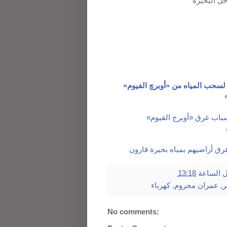
أسباب غرق «أوبرج الفيوم
»
ل
الساعة
13:18
ر
,
عمران محروم
,
كهرباء
No comments: