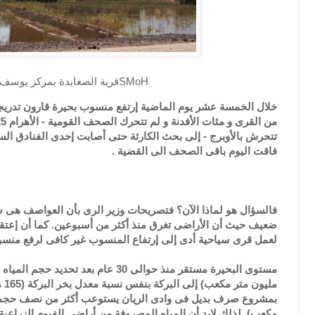
قرية الصعايدة بمركز يوسف الصديقSMoH
خلال الخمسة عشر يوم الماضية إرتفع منسوب بحيرة قارون تدريجيا
تتحرش بالأوبرج - إلى بحث الكارثة حتى أصابت إحدى الفنادق الس
فاقت اليوم باقى الصحف الى القضية .
فالسؤال هو لماذا الآن؟ فتصريحات وزير الرى بأن العواصف هى س
ضعيف حيث أن الأراضى تغرق منذ أكثر من أسبوعين. كما أن إعتقاد
لعمل قرى سياحية أدى إلى إرتفاع المنسوب غير كافى لرفع منسوب بحيرة 
مكعب). لذلك لابد أن المياه المصروفة من أراضى الفيوم الزراعية 