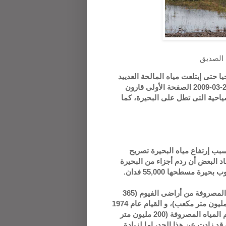
 حتى إبتلعت مياه المالحة العدييد
من القرى و مئات الأفدنة و لم تتحرك الصحف القومية - الأهرام 25-03-2009 الصفحة الأولى قارون
ياحية التى تطل على البحيرة، كما
بب إرتفاع مياه البحيرة تصريح
 البعض أن ردم أجزاء من البحيرة
مسطحها 55,000 فدان.
مستوى البحيرة مستقر منذ حوالى 30 عام بعد تحديد حجم المياه المصروفة من أراضى الفيوم (365
مليون متر مكعب) إلى البركة بنفس نسبة معدل بخر البركة (165 مليون متر مكعب)، و القيام عام 1974
بمشروع صرف بديل فى وادى الريان يستوعب أكثر من نصف حجم المياه المصروفة (200 مليون متر
قد زادت عن هذا الحد، إما لزيادة