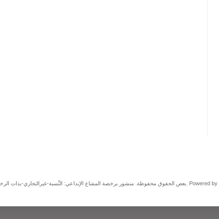
بعض الحقوق محفوظة. منشور برخصة المشاع الإبداعي: النِّسبة-غيرالتجاري-بذات الرخصة، 3.0. Powered by