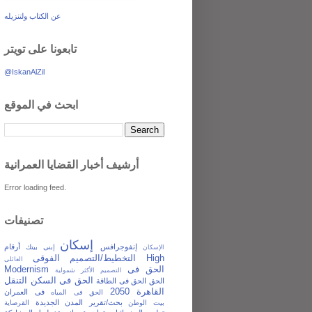
عن الكتاب ولتنزيله
تابعونا على تويتر
@IskanAlZil
ابحث في الموقع
أرشيف أخبار القضايا العمرانية
Error loading feed.
تصنيفات
إسكان
إنفوجرافس
أرقام
إبنى بيتك
الإسكان
التخطيط/التصميم الفوقى High
العائلى
الحق فى
Modernism
التصميم الأكثر شمولية
الحق فى السكن
التنقل
الحق
الحق فى الطاقة
القاهرة 2050
فى العمران
الحق فى المياه
بحث/تقرير
المدن الجديدة
بيت الوطن
القرصاية