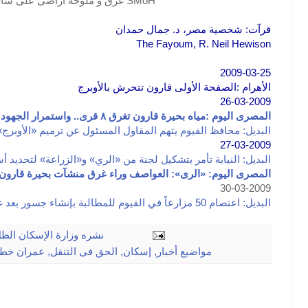
غرق و ملوحة أراضى على ساحل البحيرة SMoH
قرآت: شخصية مصر، د. جمال حمدان
The Fayoum, R. Neil Hewison
2009-03-25
الأهرام :الصفحة الأولى قارون تتحرش بالأوبرج
26-03-2009
المصرى اليوم :مياه بحيرة قارون تغرق ٨ قرى.. واستمرار الجهود لسحب المياه من «أوبرچ الفيوم»
البديل: محافظ الفيوم يتهم المقاول المسئول عن ترميم «الأوبرج
»
27-03-2009
البديل: النيابة تأمر بتشكيل لجنة من «الري» و«الزراعة» لتحديد 
المصرى اليوم: «الرى»: العواصف وراء غرق منشآت بحيرة قارون
30-03-2009
البديل: اعتصام 50 مزارعاً في الفيوم للمطالبة بإنشاء جسور بعد غرق أراضيهم بمياه بحيرة قارون
نشره
وزارة الإسكان الظ
مواضيع
أخبار
,
إسكان
,
الحق فى التنقل
,
عمران خط