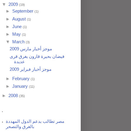
▼
2009
(19)
►
September
(1)
►
August
(1)
►
June
(1)
►
May
(1)
▼
March
(3)
موجز أخبار مارس 2009
فيضان بحيرة قارون يغرق قرى
عديدة
موجز أخبار فبراير 2009
►
February
(1)
►
January
(11)
►
2008
(35)
.
مصر تطالب بدعم الدول المهددة
بالغرق والتصحر