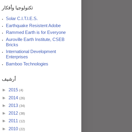
تكنولوجيا وأفكار
Solar C.I.T.I.E.S.
Earthquake Resistent Adobe
Rammed Earth is for Everyone
Auroville Earth Institute, CSEB
Bricks
International Development
Enterprises
Bamboo Technologies
أرشيف
►
2015
(4)
►
2014
(26)
►
2013
(34)
►
2012
(38)
►
2011
(12)
►
2010
(22)