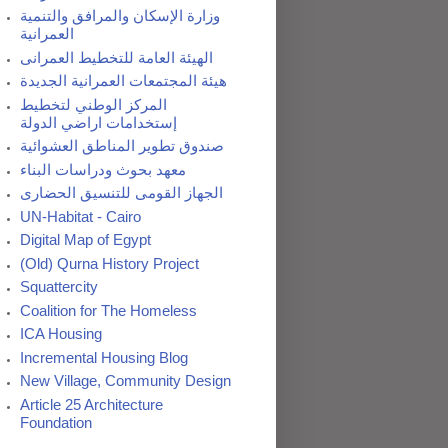
وزارة الإسكان والمرافق والتنمية
العمرانية
الهيئة العامة للتخطيط العمرانى
هيئة المجتمعات العمرانية الجديدة
المركز الوطني لتخطيط
إستخدامات اراضي الدولة
صندوق تطوير المناطق العشوائية
معهد بحوث ودراسات البناء
الجهاز القومى للتنسيق الحضارى
UN-Habitat - Cairo
Digital Map of Egypt
(Old) Qurna History Project
Squattercity
Coalition for The Homeless
ICA Housing
Incremental Housing Blog
New Village, Community Design
Article 25 Architecture
Foundation