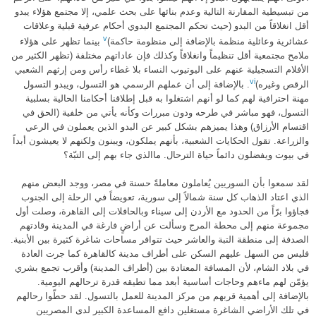
من تبسيطية المقارنة التالية وعدم بنائها على بحث علمي، إلا مجتمع هؤلاء يبدو
أقل انغلاقاً من البدو
(
حيث تحكم المجتمع البدوي أحكام عرفية قبلية وعلاقات
v
عشائرية وعائلية منظمة بالإضافة إلى منظومة حاكمة
)
بينما تظهر على هؤلاء
ملامح مجتمعية أقل تنظيماً وانغلاقاً وكذلك فإن عاداتهم مختلفة
(
تظهر الكثير من
الأفلام التسجيلية عنهم على اليوتيوب النساء بلا غطاء رأس ومن إرثهم الشعبي
vi
الرقص وغيره
)
.
بالإضافة إلى أن عملهم الرسمي هو التسول، ويبدو التسول
مهنة احترافية لهم كما لو أنهم اشتغلوا به قبل إطلاقنا أحكامنا الحالية بسلبية
التسول، فهو مباشر في طرحه ودون مبررات وكأنه يأتي من خلفية
(
الحق في
اقتسام الأرزاق
)
وهذا يميزهم بشكل كبير عن البدو الذين يعملون في الرعي
والزراعة
.
تقول الحكايات الشعبية، بأنهم يملكون، ويبنون ولكنهم لا يعيشون أبداً
في بيوت ويفضلون دائماً حياة الترحال
.
ماالذي جاء بهم إلى التبّة؟
لقد سمعوا بأن السوريين يُعاملون معاملةً حسنة في مصر، ووجد البعض منهم
الذي اعتاد الذهاب كل سنة شمالاً إلى سورية، تعويضاً في الرحلة إلى الجنوب
فجاؤوا برّاً من الحدود مع الأردن إلى سيناء وبالحافلات إلى القاهرة، وصلت أول
مجموعة منهم إلى محطة المرج وسألت عن أراضٍ فارغة في المدينة وقادتهم
الصدفة إلى منطقة التبة والعاشر حيث تتوافر مساحات شاغرة كثيرة بين الأبنية
.
فليس من السهل عليهم السكن على أطراف مدينة كالقاهرة كما جرت العادة
في بلاد الشام، لأن المسافة المعتادة بين
(
أطراف المدينة
)
وأقرب تجمع بشري
يؤمّن لهم ماءهم وحاجات أساسية أبعد مما تطيقه قدرة ترحالهم اليومية
.
بالإضافة إلى أهمية قربهم من مركز المدينة للعمل بالتسول
.
لقد حطّوا رحالهم
في تلك الأراضي الشاغرة مستغلين دافع المساعدة الكبير لدى المصريين