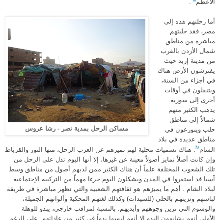
الأعظم
.
أما رحلتهم هذه إلى
مصر، فقد جلبتهم
مباشرة من مناطق
شمال الأردن بالقرب
من مدينة إربد حيث
يفترشون الأرض هناك
في أجزاء من السنة،
ويتنقلون في أوقات
أخرى إلى سورية
.
يذهب الكثير منهم
شمالاً إلى مناطق
مساكن الرحل بمدية نصر - رشا عروس
حلب ويتوزعون في
مناطق عديدة في بلاد
iv
الشام
.
هناك تسميات محلية لهم تميزهم عن العرب الرحل، منها النور والقرباط
وإن كانت أصلاً تمايز أصولاً معينة عن غيرها، إلا أنها اليوم تدل على الرحل من
تلك الشعوب المختلفة علماً أن هناك الكثير ممن لديهم أصول من مناطق وسط
آسيا قد استقروا في المدن ويشكلون اليوم جزءا مهماً من التركيبة الإجتماعية
لبلاد الشام
.
أهم ما يميزهم هو ثقافتهم الشعبية والتي تظهر مباشرة في طريقة
لباسهم وتزينهم بالحلي
(
للسيدات
)
وكذلك لغتهم المحكية وألوانهم الجميلة،
والوشوم التي تزين وجوههم وأيديهم
.
بالنسبة لمراقب خارجي، يبدو للوهلة
الأولى أنهم يشابهون البدو إلا أنهم ليسوا بدواً في كثير من عاداتهم
.
على الرغم