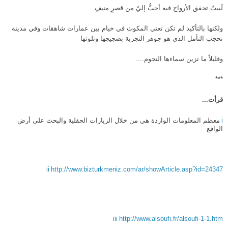
لَبيتٌ تخفق الأرواح فيه أحبُّ إليّ من قصرٍ منيفٍ
ولكنها بالتأكيد لم تكن تعني المكوث في خيام بين عمارات شاهقات وفي مدينة
تحجب التأمل الذي هو جوهر التجربة بضجيجها وتلوثها
وقليلاً ما تزين سماءها النجوم
....
***
قرأت...
i
معظم المعلومات الواردة هي من خلال الزيارات الحقلية والبحث على أرض
الواقع
ii
http://www.bizturkmeniz.com/ar/showArticle.asp?id=24347
iii
http://www.alsoufi.fr/alsoufi-1-1.htm