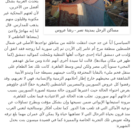
يتحدث العربية بشكل
أفضل من الآخرين،
لأن لغتهم المحكية غير
مكتوبة وقليلون منهم
يذهب للمدارس
.
قال
مساكن الرحل بمدينة نصر - رشا عروس
لنا إنه مهاجرّ ولاجئ
(
بمعناها العاطفي لا
السياسي
)
أباً عن جد حيث انتقلت عائلته من مناطق تواجدها الأصلي في شمال
فلسطين منطقة مرج أم عامر إلى الأردن ثم إلى سورية أما زوجته فقد اتفق أن
وُلدت في دمشق أثناء إحدى جولات أهلها التنقلية وسُجلت كمواليد دمشق
(
كما
ظهر في مكان ميلادها
).
قالت لنا سيدة أخرى أنهم عادة ومن سابق عهدهم
المجيء سنوياً إلى مصر ولكن ليس وسط القاهرة
.
كانت تلك تعدّ الطعام على
منقل فحم مليء بالبقايا المحترقة وكانت خيمتهم بسيطة جداً وتبدو الأبنية
الشاهقة في محيطهم خارج إطار أحلامهم الزمنية والإنسانية، فهي لا تغريهم، وقد
رفضوا كل عروض السوريين والمصريين الناشطين
(
المغرية حقاً
)
الذي جاؤوهم
بغرض احتواء الحالة حيث اعتبرها كثيرون حالة مسيئة لصورة السوريين بسبب
ادعائهم أنهم سوريون
.
تجلب هذه الحالة غير الاعتيادية فيما تجلب للقاهرة،
مرونة استيعابها الإيوائي ضمن نسيجها وإن بشكل مؤقت ويطرح تساؤلات عن
نوعية الأماكن التي قد تلعب هذا الدور
.
كما تجلب أفكار نوستالجية لتغني العرب
منذ قرون بحياة الترحال التي لا تضاهيها حياة ولا يمكن لأي عمران مهما بلغ ترفه
وفنّه تعويض تلك التجربة الخاصة والمميزة كما في قصيدة ميسون بنت بحدل
الشهيرة
: