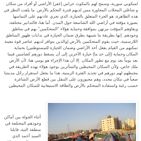
لمنكوبي سورية، وسمح لهم بالمكوث حراس
(
غفر
)
الأراضي أو أفراد من سكان
و شاغلي المحلات المجاورة ممن لديهم قدرة التحكم بالأرض
.
ما يلفت النظر في
هذه الظاهرة، هو الجزء المتعلق بالحيازة، الذي تجري عادتهم على التماسها
بصورة مؤقتة في أراضي الله الشاسعة حول المدن
.
أما هنا، فالتدابير مختلفة،
وبقاؤهم المؤقت مرتهن بموافقة وحماية هؤلاء
"
المتحكمين
"
بهم في مناطق
وجودهم
.
إنها بطريقة ما شبيهة بطرق ضمان الحيازة في بدايات ظهور المناطق
اللارسمية، حيث يقوم المتحكمين بالأرض
(
والذين يتوافر لديهم عناصر قوة معينة
تمكنهم من القيام بفعل أخذ الأراضي وضمان الحيازة للمستوطنين
)
بحماية
المكان وحماية
(
إلى حد ما
)
حيازة الآخرين إلى أن يسقط دورهم كضامنين فيما
بعد يوماً بعد يوم مع تطور المكان
.
إلا أن هذا الإجراء هو يومي هنا، لأن الأرض
ملك خاص، ولأن السكان المحيطين والمتأثرين بوجود هؤلاء بهذه الطريقة في
محيطهم لهم دورهم في تحديد الفترة الزمنية، هذا ما يجعل استقرار رحّل مدينتنا
صعباً في مكان محدد، وهم مجبورون على التنقل بين قطع الأرض الشاغرة
حسب رغبة واستفادة المتحكم بالأرض والطاقة الاستيعابية للسكان المحيطين
.
أثناء الجولة بين أماكن
وجودهم المختلفة في
منطقة التبة، قابلنا
السيد أحمد الذي