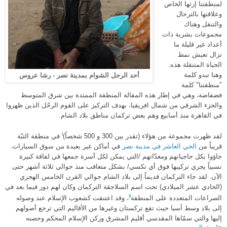
لمنطقتنا إرثها الخاص
وعلاقتها بالترحال
والتنقل وهناك
مجموعات بشرية ذات
أعداد غير قليلة ما
تزال تعيش نمط
الحياة المتنقلة هذه
.
وهنا تبدو كلمة
أحد الرحل الشوام بمدينة نصر - رشا عروس
"
منطقتنا
"
كلمة
فضفاضة، وهي في إطار هذه المقالة المنطقة الممتدة بين شرق المتوسط
والجزء الشرقي من شمال افريقيا، بهدف التركيز على القوم الرحّل الذين ظهروا
في القاهرة منذ أسابيع وهم بعض تركمان مناطق بلاد الشام
.
i
لقد ظهرت مجموعة من هؤلاء
(
تقدر بين
300
و
500
شخصاً
)
في منطقة التبّة
قريباً من
الحي العاشر في مدينة نصر
في أماكن غير بعيدة من سوق السيارات
.
جاؤوا بكل حاجياتهم ومعدّاتهم
/
التي يمكن لكل أسرة جمعها في لفافة كبيرة
نسبياً يجري تركيبها فوق أي تكسي
/
بشكل متعاقب منذ حوالي ثلاثة أشهر حتى
الآن
.
لقد جاء التركمان قديماً إلى بلاد الشام حوالي القرن الخامس الهجري
(
الحادي عشر الميلادي
)
تحت اسم السلاجقة التركمان وكان لهم دور
فيما بعد في
ii
الصراعات المتعددة على المنطقة
، وقد اعتنقت كشعوب الإسلام عند وصوله
إلى بلاد وسط آسيا حيث تقع تركستان وغيرها من الأقاليم التي ترجع أصولهم
إليها والتي سمّاها المقدسي أقليم المشرق وركن الإسلام المحكم وحصنه
iii