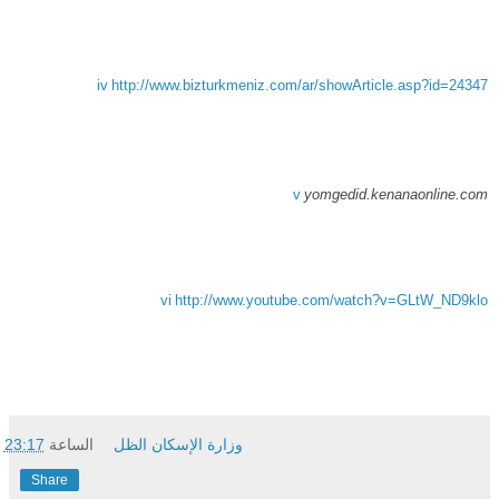
iv
http://www.bizturkmeniz.com/ar/showArticle.asp?id=24347
v
yomgedid.kenanaonline.com
vi
http://www.youtube.com/watch?v=GLtW_ND9klo
وزارة الإسكان الظل
الساعة
23:17
Share