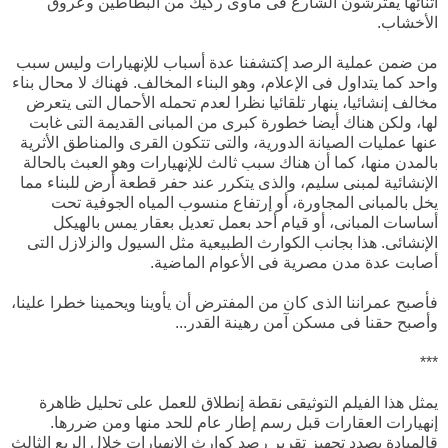
أثنائها يفترشون الشارع فى مأوى ركيك من البطاطين وعروق
الأخشاب.
من ضمن عملية الرصد إكتشفنا عدة أسباب للإنهيارات وليس سبب
واحد كما يتداول فى الإعلام، وهو البناء المخالف. فهناك لا محال بناء
مخالف إنشائيا، ينهار تلقائيا نظرا لعدم تحمله الأحمال التى يتعرض
لها، ولكن هناك أيضا خطورة كبرى من المبانى القديمة التى غابت
عنها عمليات الصيانة الدورية، والتى تتكون القرى والمناطق الأثرية
بالمدن منها، كما أن هناك سبب ثالث للإنهيارات وهو العبث بالحالة
الإنشائية لمبنى سليم، والذى يتكرر عند حفر قطعة أرض للبناء مما
يخل بالمبانى المجاورة، أو إرتفاع منسوب المياه الجوفية تحت
أساسات المبانى، أو قيام أحد بعمل تعديل بعقار يمس بالهيكل
الإنشائى. هذا بجانب الكوارث الطبيعية مثل السيول والزلازل التى
أصابت عدة مدن مصرية فى الأعوام الماضية.
فأصبح عمراننا الذى كان من المفترض أن يأوينا ويحمينا خطرا علينا،
وأصبح حقنا فى مسكن آمن رهينة القدر...
***
يمثل هذا الفيلم التوثيقى نقطة إنطلاق للعمل على تحليل ظاهرة
إنهيارات العقارات قبل رسم إطار عام للحد منها ومن ضررها.
قالمبادة بصدد تجهيز تقرير رصد كوارث الإنهيارات خلال الربع الثالث