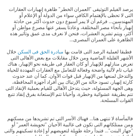
يرصد الفيلم التوثيقى "العمران الخطر" ظاهرة إنهيارات العقارات
التى لا تحظى بالإهتمام الكافى سواء من الدولة أو الإعلام أو
المهندسين... فرغم أن لا يمر أسبوع دون حدوث أكثر من حادثة
إنهيار بأنحاء مصر المختلفة، وعادتا يسفر عنها مصرع مواطن أو
أكثر، ويتم تشريد العشرات، فنحن لا نعرف مدى عمق وتأثير هذه
الظاهرة على العمران المصرى...
فطبقا لعملية الرصد التى قامت بها
مبادرة الحق فى السكن
خلال
الأشهر القليلة الماضية ومن خلال مقابلات مع بعض الأهالى التى
تعرض منازلهم للإنهيار أو كان العقار فى طريقه نحو الإنهيار، هناك
غياب تام لآلية واضحة وفعالة للتعامل مع العقارات المهددة للحياة
والتدخل لمنعها من الإنهيار قبل فوات الآوان. كما أن عند حدوث
كارثة إنهيار، تسود حالة من الإرتباك بين أفراد أجهزة المحافظة،
وهى الجهة المسئولة، حيث يتدخل الأهالى للقيام بعملية الإنقاذ التى
تتم بطريقة عشوائية وخطرة، وأحيانا تتم الإستعانة بفرق إنقاذ تتبع
القوات المسلحة.
فالمأساة لا تنتهى هنا... فهناك الأسر التى تم تشريدها من مسكنهم
ومن ممتلكاتهم التى تكون فى غالبية الأحيان "تحويشة العمر" أو
"جهاز البنت"... فتبدأ رحلة طويلة لتعويضهم أو إعادة تسكينهم والتى