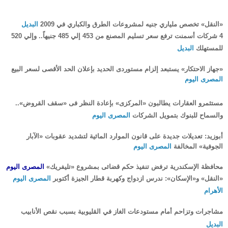
«النقل» تخصص ملياري جنيه لمشروعات الطرق والكباري في 2009
البديل
4 شركات أسمنت ترفع سعر تسليم المصنع من 453 إلي 485 جنيهاً.. وإلي 520
للمستهلك
البديل
«جهاز الاحتكار» يستبعد إلزام مستوردى الحديد بإعلان الحد الأقصى لسعر البيع
المصرى اليوم
مستثمرو العقارات يطالبون «المركزى» بإعادة النظر فى «سقف القروض»..
والسماح للبنوك بتمويل الشركات
المصرى اليوم
أبوزيد: تعديلات جديدة على قانون الموارد المائية لتشديد عقوبات «الآبار
الجوفية» المخالفة
المصرى اليوم
محافظة الإسكندرية ترفض تنفيذ حكم قضائى بمشروع «تليفريك»
المصرى اليوم
«النقل» و«الإسكان»: ندرس ازدواج وكهربة قطار الجيزة أكتوبر
المصرى اليوم
الأهرام
مشاجرات وتزاحم أمام مستودعات الغاز في القليوبية بسبب نقص الأنابيب
البديل