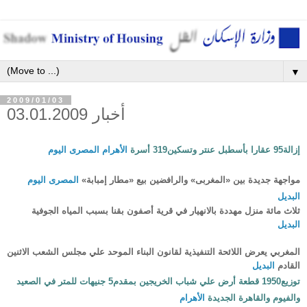
▼
2009/01/03
أخبار 03.01.2009
إزالة‏95‏ عقارا بأسطبل عنتر وتسكين‏319‏ أسرة
الأهرام
المصرى اليوم
مواجهة جديدة بين «المغربى» والرافضين بيع «مطار إمبابة»
المصرى اليوم
البديل
ثلاث مائة منزل مهددة بالانهيار في قرية أصفون بقنا بسبب المياه الجوفية
البديل
المغربي يعرض اللائحة التنفيذية لقانون البناء الموحد علي مجلس الشعب الاثنين
القادم
البديل
توزيع‏1950‏ قطعة أرض علي شباب الخريجين بمقدم‏5‏ جنيهات للمتر في الصعيد
والفيوم والقاهرة الجديدة
الأهرام