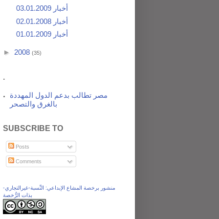
أخبار 03.01.2009
أخبار 02.01.2008
أخبار 01.01.2009
►
2008
(35)
.
مصر تطالب بدعم الدول المهددة
بالغرق والتصحر
SUBSCRIBE TO
Posts
Comments
منشور برخصة المشاع الإبداعي: النِّسبة-غيرالتجاري-
بذات الرُّخصة