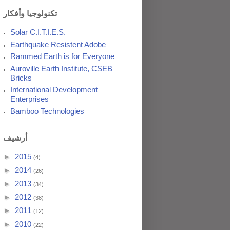
تكنولوجيا وأفكار
Solar C.I.T.I.E.S.
Earthquake Resistent Adobe
Rammed Earth is for Everyone
Auroville Earth Institute, CSEB
Bricks
International Development
Enterprises
Bamboo Technologies
أرشيف
►
2015
(4)
►
2014
(26)
►
2013
(34)
►
2012
(38)
►
2011
(12)
►
2010
(22)