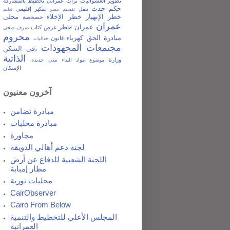
تطوير العشوائيات
تراث عمرانى
تخطيط بالمشاركة
حكم
حدث
تفكير إقليمى
تنقل
تقسيم مصر
تعليم
خطر الإنهيار
خطر الإخلاء
محلى
خصخصة
عمران
عمران خطر
عرض كتاب
صرف صحى
محروم
مبادرة الحق
كهرباء
قانون
فعاليات
مجتمعات المجهودات
فى السكن،
الذاتية
وزارة
موضوع
مواد البناء
مدن جديدة
الإسكان
آخرون معنيون
مبادرة تضامن
مبادرة محليات
مجاورة
لجنة دعم أهالي الدويقة
اللجنة الشعبية للدفاع عن أرض
مطار إمبابة
محليات ثورية
CairObserver
Cairo From Below
المجلس الأعلى للتخطيط والتنمية
العمرانية