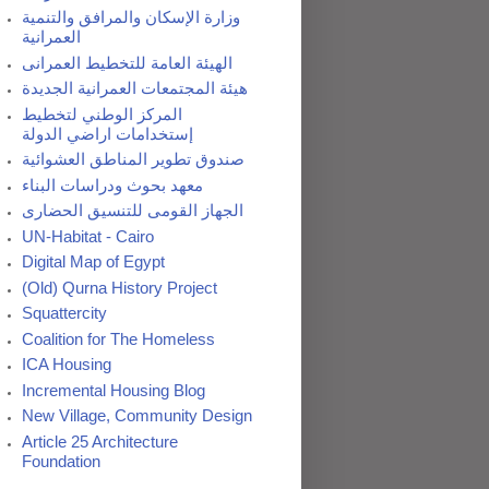
وزارة الإسكان والمرافق والتنمية
العمرانية
الهيئة العامة للتخطيط العمرانى
هيئة المجتمعات العمرانية الجديدة
المركز الوطني لتخطيط
إستخدامات اراضي الدولة
صندوق تطوير المناطق العشوائية
معهد بحوث ودراسات البناء
الجهاز القومى للتنسيق الحضارى
UN-Habitat - Cairo
Digital Map of Egypt
(Old) Qurna History Project
Squattercity
Coalition for The Homeless
ICA Housing
Incremental Housing Blog
New Village, Community Design
Article 25 Architecture
Foundation