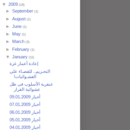
▼
2009
(19)
►
September
(1)
►
August
(1)
►
June
(1)
►
May
(1)
►
March
(3)
►
February
(1)
▼
January
(11)
إعادة أعمار غزة
التحـزيم‏..‏ للقضـاء علي
العشـوائيات‏!‏
عبقرية الأسلوب فى ظل
عشوائية القرار
أخبار 09.01.2009
أخبار 07.01.2009
أخبار 06.01.2009
أخبار 05.01.2009
أخبار 04.01.2009