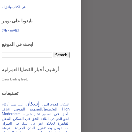
عن الكتاب ولتنزيله
تابعونا على تويتر
@IskanAlZil
ابحث في الموقع
أرشيف أخبار القضايا العمرانية
Error loading feed.
تصنيفات
إسكان
إنفوجرافس
أرقام
إبنى بيتك
الإسكان
التخطيط/التصميم الفوقى High
العائلى
الحق فى
Modernism
التصميم الأكثر شمولية
الحق فى السكن
التنقل
الحق
الحق فى الطاقة
القاهرة 2050
فى العمران
الحق فى المياه
بحث/تقرير
المدن الجديدة
بيت الوطن
القرصاية