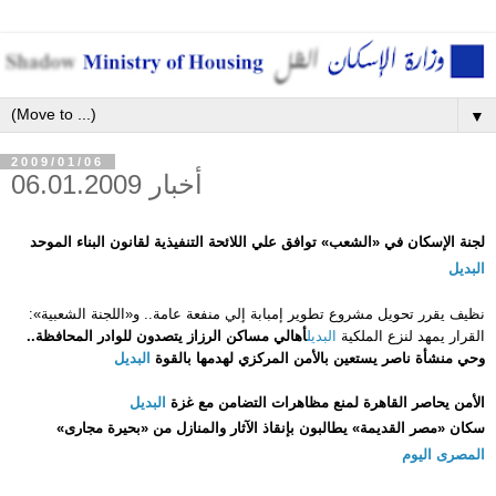
▼
2009/01/06
أخبار 06.01.2009
ل
جنة الإسكان في «الشعب» توافق علي اللائحة التنفيذية لقانون البناء الموحد
البديل
نظيف يقرر تحويل مشروع تطوير إمبابة إلي منفعة عامة.. و«اللجنة الشعبية»:
القرار يمهد لنزع الملكية
البديل
أهالي مساكن الرزاز يتصدون للوادر المحافظة..
وحي منشأة ناصر يستعين بالأمن المركزي لهدمها بالقوة
البديل
الأمن يحاصر القاهرة لمنع مظاهرات التضامن مع غزة
البديل
سكان «مصر القديمة» يطالبون بإنقاذ الآثار والمنازل من «بحيرة مجارى»
المصرى اليوم