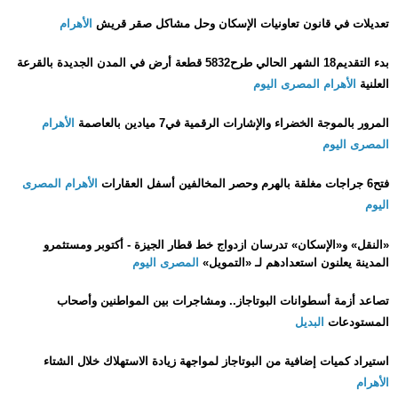
تعديلات في قانون تعاونيات الإسكان وحل مشاكل صقر قريش
الأهرام
بدء التقديم‏18‏ الشهر الحالي طرح‏5832‏ قطعة أرض في المدن الجديدة بالقرعة
العلنية
الأهرام
المصرى اليوم
المرور بالموجة الخضراء والإشارات الرقمية في‏7‏ ميادين بالعاصمة
الأهرام
المصرى اليوم
فتح‏6‏ جراجات مغلقة بالهرم وحصر المخالفين أسفل العقارات
الأهرام
المصرى
اليوم
«النقل» و«الإسكان» تدرسان ازدواج خط قطار الجيزة - أكتوبر ومستثمرو
المدينة يعلنون استعدادهم لـ «التمويل»
المصرى اليوم
تصاعد أزمة أسطوانات البوتاجاز.. ومشاجرات بين المواطنين وأصحاب
المستودعات
البديل
استيراد كميات إضافية من البوتاجاز لمواجهة زيادة الاستهلاك خلال الشتاء
الأهرام