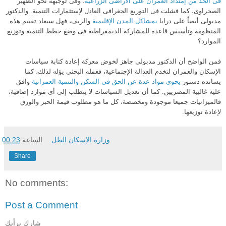
فى الحد من إمتداد العمران على الأراضى الزراعية
، وفى توجيهه نحو الظهير
الصحراوى، كما فشلت فى التوزيع الجغرافى العادل لإستثمارات التنمية. والدكتور
مدبولى أيضاً على درايا
بمشاكل المدن الإقليمية
والريف، فهل سيعاد تقييم هذه
المنظومة وتأسيس قاعدة للمشاركة الديمقراطية فى وضع خطط التنمية وتوزيع
الموارد؟
فمن الواضح أن الدكتور مدبولى جاهز لخوض معركة إعادة كتابة سياسات
الإسكان والعمران لتخدم العدالة الإجتماعية، فعمله البحثى يؤله لذلك، كما
يسانده دستور
يحوى مواد عدة عن الحق فى السكن والتنمية العمرانية
وافق
عليه غالبية المصريين. كما أن تعديل السياسات لا يتطلب إلى أى موارد إضافية،
فالميزانيات جميعا موجودة ومخصصة، كل ما هو مطلوب قيمة الحبر والورق
لإعادة توزيعها.
وزارة الإسكان الظل
الساعة
00:23
Share
No comments:
Post a Comment
شارك برأيك