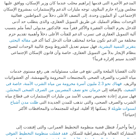
المدعم الأخيرة التى قدمها إبراهيم محلب عندما كان وزير الإسكان، ووافق عليها
مجلس وزراء حازم الببلاوى، توجه مليارات الدعم والإستثمارات بمشروع الإسكان
الإجتماعى، أو المليون وحدة، إلى النصف الأعلى دخلاً من المواطنين. فغالبية
الوحدات بنظام التمليك عن طريق التمويل العقارى، والذى يتطلب حد أدنى
للدخل يحرم الفئآت الفقيرة والأكثر فقراً منه. فالدكتور مدبولى أيضاً ملم بتسبب
آلية التمويل العقارى فى تسرب الدعم للفئآت الأعلى دخلاً وأهمية تقديم حزم
مختلفة من الدعم تكون متاحة لمختلف فئأت الدخل كما أكد فى
مقاله البحثى
بتقرير التنمية البشرية
، فهل سيتم تعديل الشروط ومنح غالبية الوحدات لتصبح
بنظام الإيجار بدلاً من التمويل العقارى، خاصة وأن قانون الإسكان الإجتماعى
الجديد سيتم إقراره قريباً؟
ثالث القضايا الملحة والتى تقع فى صلب مسئولياته، هى رفع مستوى خدمات
مياه الشرب والصرف الصحى بالمجتمعات المحرومة والمهمشة، أى العشوائيات
والريف.
فهناك نحو 2.3 مليون أسرة محرومة من مياه الشرب الآمنة، خاصة فى
الصعيد
، بالإضافة إلى
حرمان نحو نصف المصريين من الصرف الصحى المحسًن
.
فهل سنرى إعادة تخصيص نصيب الأسد من مليارات الإستثمارات فى قطاع مياه
الشرب والصرف الصحى، والتى تذهب للمدن الجديدة التى
ظلت مدن أشباح
لسنوات طويلة
لا يسكنها إلا أقلية، لتوجًه للمجتمعات والمحافظات الأكثر
إحتياجاً؟
رابعاً وأخيراً، فتظل قضية منظومة التخطيط العمرانى، والتى إفتقدت إلى
المشاركة الفعالة والديمقراطية للسكان.
فقد فشلت منظومة التخطيط الفوقى