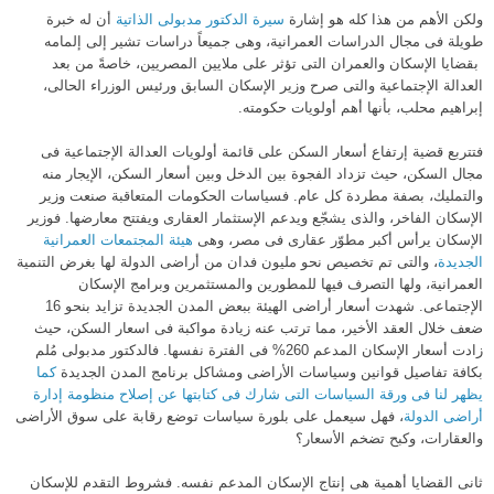
ولكن الأهم من هذا كله
هو إشارة
سيرة الدكتور مدبولى الذاتية
أن له خبرة
طويلة فى مجال الدراسات العمرانية، وهى جميعاً دراسات تشير إلى إلمامه
بقضايا الإسكان والعمران التى تؤثر على ملايين المصريين، خاصةً من بعد
العدالة الإجتماعية والتى صرح وزير الإسكان السابق ورئيس الوزراء الحالى،
إبراهيم محلب، بأنها أهم أولويات حكومته.
فتتربع قضية إرتفاع أسعار السكن على قائمة أولويات العدالة الإجتماعية فى
مجال السكن، حيث تزداد الفجوة بين الدخل وبين أسعار السكن، الإيجار منه
والتمليك، بصفة مطردة كل عام. فسياسات الحكومات المتعاقبة صنعت وزير
الإسكان الفاخر، والذى يشجّع ويدعم الإستثمار العقارى ويفتتح معارضها. فوزير
الإسكان يرأس أكبر مطوّر عقارى فى مصر، وهى
هيئة المجتمعات العمرانية
الجديدة
، والتى تم تخصيص نحو مليون فدان من أراضى الدولة لها بغرض التنمية
العمرانية، ولها التصرف فيها للمطورين والمستثمرين وبرامج الإسكان
الإجتماعى. شهدت أسعار أراضى الهيئة ببعض المدن الجديدة تزايد بنحو 16
ضعف خلال العقد الأخير، مما ترتب عنه زيادة مواكبة فى اسعار السكن، حيث
زادت أسعار الإسكان المدعم 260% فى الفترة نفسها. فالدكتور مدبولى مُلم
بكافة تفاصيل قوانين وسياسات الأراضى ومشاكل برنامج المدن الجديدة
كما
يظهر لنا فى ورقة السياسات التى شارك فى كتابتها عن إصلاح منظومة إدارة
أراضى الدولة
، فهل سيعمل على بلورة سياسات توضع رقابة على سوق الأراضى
والعقارات، وكبح تضخم الأسعار؟
ثانى القضايا أهمية هى إنتاج الإسكان المدعم نفسه. فشروط التقدم للإسكان